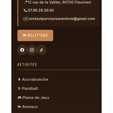
📍
12 rue de la Vallée, 60700 Fleurines
📞
07.86.28.39.50
✉️
contactparcoursaventure@gmail.com
🎟️ BILLETTERIE
ACTIVITÉS
🌲 Accrobranche
🎯 Paintball
🎮 Plaine de Jeux
🐎 Animaux