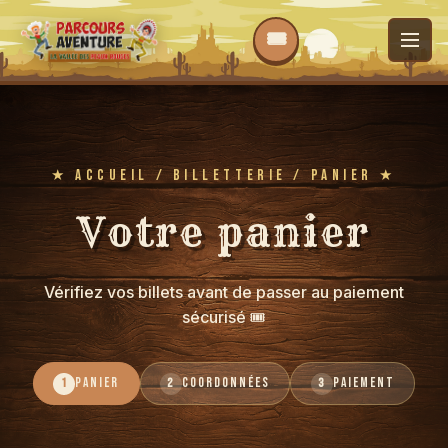
★
ACCUEIL
/
BILLETTERIE
/ PANIER ★
Votre panier
Vérifiez vos billets avant de passer au paiement
sécurisé 🎟️
PANIER
COORDONNÉES
PAIEMENT
1
2
3