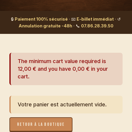
🔒
Paiement 100% sécurisé
· 📧
E-billet immédiat
· ↺
Annulation gratuite -48h
· 📞
07.86.28.39.50
The minimum cart value required is
12,00
€
and you have
0,00
€
in your
cart.
Votre panier est actuellement vide.
RETOUR À LA BOUTIQUE