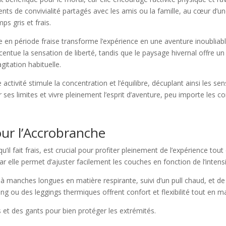
nts de convivialité partagés avec les amis ou la famille, au cœur d’un
s gris et frais.
e en période fraise transforme l’expérience en une aventure inoubliab
ccentue la sensation de liberté, tandis que le paysage hivernal offre 
gitation habituelle.
activité stimule la concentration et l’équilibre, décuplant ainsi les sens
es limites et vivre pleinement l’esprit d’aventure, peu importe les co
our l’Accrobranche
’il fait frais, est crucial pour profiter pleinement de l’expérience tout
ar elle permet d’ajuster facilement les couches en fonction de l’intensit
 manches longues en matière respirante, suivi d’un pull chaud, et d
ng ou des leggings thermiques offrent confort et flexibilité tout en m
 et des gants pour bien protéger les extrémités.