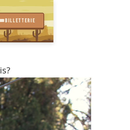
🎟️
BILLETTERIE
is?