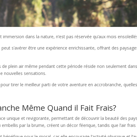
 et immersion dans la nature, n’est pas réservée qu’aux mois ensoleillé
s peut s’avérer être une expérience enrichissante, offrant des paysage
tés de plein air même pendant cette période réside non seulement dans
de nouvelles sensations.
pour tirer le meilleur parti de votre aventure en accrobranche, quelle
ranche Même Quand il Fait Frais?
nce unique et revigorante, permettant de découvrir la beauté des pays
bellis par la brume, créent un décor féerique, tandis que l’air frais 
t bénéfique pour le moral, car elle encourage l’activité physique et l’a