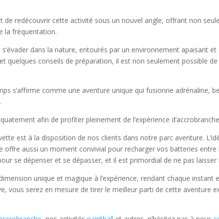
t de redécouvrir cette activité sous un nouvel angle, offrant non seul
de la fréquentation.
 s’évader dans la nature, entourés par un environnement apaisant et
t quelques conseils de préparation, il est non seulement possible de 
mps s’affirme comme une aventure unique qui fusionne adrénaline, bea
.
déquatement afin de profiter pleinement de l’expérience d’accrobranc
te est à la disposition de nos clients dans notre parc aventure. L’i
e offre aussi un moment convivial pour recharger vos batteries entre les
 pour se dépenser et se dépasser, et il est primordial de ne pas laisse
 dimension unique et magique à l’expérience, rendant chaque instant 
, vous serez en mesure de tirer le meilleur parti de cette aventure ex
 accrobranche
, nos activités
paintball
et autres, n’hésitez pas à nous
c