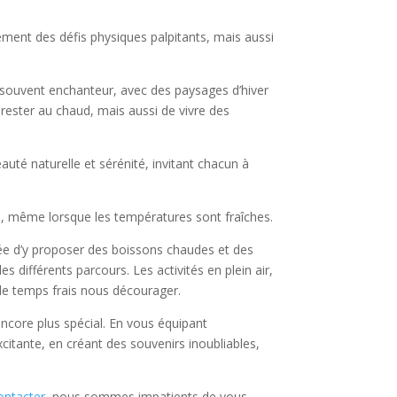
ement des défis physiques palpitants, mais aussi
 souvent enchanteur, avec des paysages d’hiver
rester au chaud, mais aussi de vivre des
uté naturelle et sérénité, invitant chacun à
he, même lorsque les températures sont fraîches.
dée d’y proposer des boissons chaudes et des
 différents parcours. Les activités en plein air,
r le temps frais nous décourager.
encore plus spécial. En vous équipant
citante, en créant des souvenirs inoubliables,
ontacter
, nous sommes impatients de vous