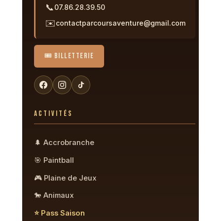
📞
07.86.28.39.50
✉️
contactparcoursaventure@gmail.com
🎟️ BILLETTERIE
ACTIVITÉS
🌲 Accrobranche
🎯 Paintball
🎮 Plaine de Jeux
🐎 Animaux
⭐ Pass Saison