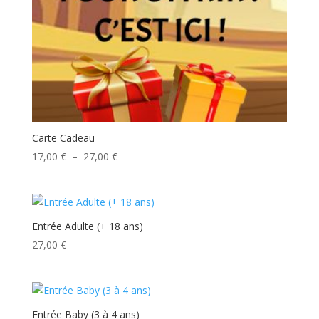
Carte Cadeau
Plage
17,00
€
–
27,00
€
de
prix :
17,00 €
à
Entrée Adulte (+ 18 ans)
27,00 €
27,00
€
Entrée Baby (3 à 4 ans)