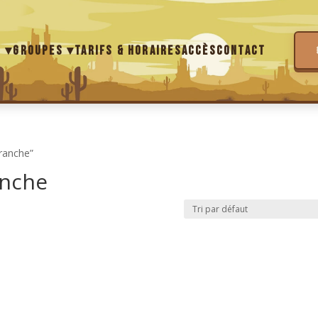
s ▾
Groupes ▾
Tarifs & Horaires
Accès
Contact
branche”
anche