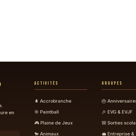
0
ACTIVITÉS
GROUPES
🌲 Accrobranche
🎂 Anniversaire
e.
🎯 Paintball
🎉 EVG & EVJF
ture en
🎮 Plaine de Jeux
🎒 Sorties scola
🐎 Animaux
💼 Entreprise &